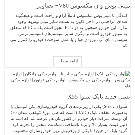
مینی بوس و ن مکسوس V80+ تصاویر
انندگی با مینی بوس مکسوس کاملاً آرام و راحت است و هیچگونه
صدای مزاحمی در داخل کابین به نسبت سایر مینی بوس ها وجود
ندارد. این خودرو همچنین به دو ECU مجهز است یک ECU که متعلق
به موتور خودرو است و دیگری سایر سیستم های (سیستم ترمز،
سیستم دمای آب، ورودی هوا و پا شش سوخت) خودرو را کنترل می
کند.
ادامه مطلب
نسل جدید بایک سنوا X55
سنوا (Senova) یکی از زیربرندهای گروه خودروسازی پکن اتومبیل یا
به‌صورت مخفف بایک (BAIC) است که طی دورهٔ کوتاهی سدان D70
آن توسط شرکت دیار خودرو در کشورمان هم عرضه شد که البته به
دلیل قیمت بسیار بالا و برند ناشناخته، شکست سختی را تجربه کرد.
گروه بایک در چین اما یکی از پرفروش‌ترین خودروسازان محسوب