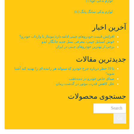
لوازم یدکی کوپا
[7]
لوازم یدکی سانگ یانگ
[11]
آخرین اخبار
افزایش قیمت خودروهای چینی ادامه دارد| مونتاژ یا واردات خودرو؟
خوش استایل چینی، معرفی نسل جدید چانگان ایدو
برخی از بهترین خودروهای چینی در ایران
جدیدترین مقالات
با 10 خطر درباره چرخ خودرو که میتواند هر راننده ای را تهدید کند آشنا
شوید!
صدای خاص خودرو در دنده‌عقب
علل کاهش قدرت موتور در گذشت زمان
جستجوی محصولات
Go