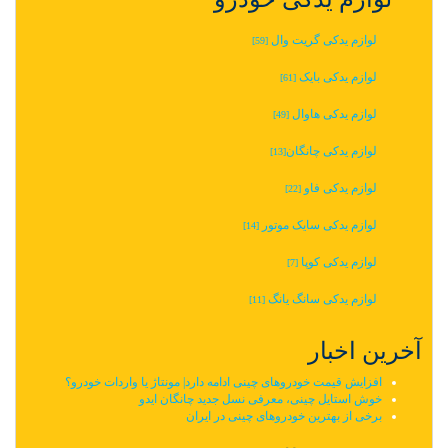
لوازم یدکی گریت وال
[59]
لوازم یدکی بایک
[61]
لوازم یدکی هاوال
[49]
لوازم یدکی چانگان‬‎
[13]
لوازم یدکی فاو
[22]
لوازم یدکی سایک موتور
[14]
لوازم یدکی کوپا
[7]
لوازم یدکی سانگ یانگ
[11]
آخرین اخبار
افزایش قیمت خودروهای چینی ادامه دارد| مونتاژ یا واردات خودرو؟
خوش استایل چینی، معرفی نسل جدید چانگان ایدو
برخی از بهترین خودروهای چینی در ایران