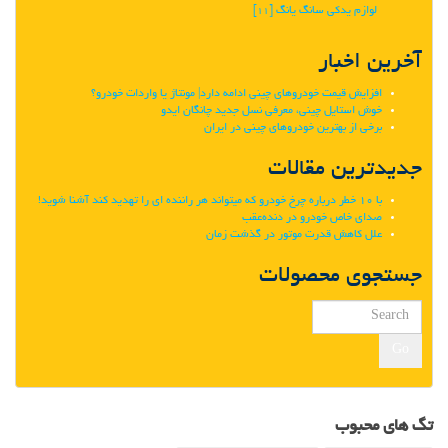
لوازم یدکی سانگ یانگ
[11]
آخرین اخبار
افزایش قیمت خودروهای چینی ادامه دارد| مونتاژ یا واردات خودرو؟
خوش استایل چینی، معرفی نسل جدید چانگان ایدو
برخی از بهترین خودروهای چینی در ایران
جدیدترین مقالات
با 10 خطر درباره چرخ خودرو که میتواند هر راننده ای را تهدید کند آشنا شوید!
صدای خاص خودرو در دنده‌عقب
علل کاهش قدرت موتور در گذشت زمان
جستجوی محصولات
Go
تگ های محبوب