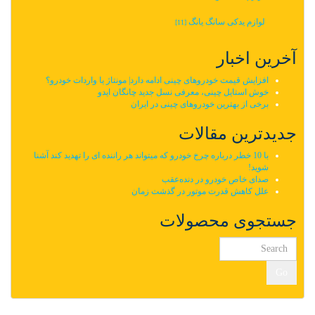
لوازم یدکی سانگ یانگ
[11]
آخرین اخبار
افزایش قیمت خودروهای چینی ادامه دارد| مونتاژ یا واردات خودرو؟
خوش استایل چینی، معرفی نسل جدید چانگان ایدو
برخی از بهترین خودروهای چینی در ایران
جدیدترین مقالات
با 10 خطر درباره چرخ خودرو که میتواند هر راننده ای را تهدید کند آشنا
شوید!
صدای خاص خودرو در دنده‌عقب
علل کاهش قدرت موتور در گذشت زمان
جستجوی محصولات
Go