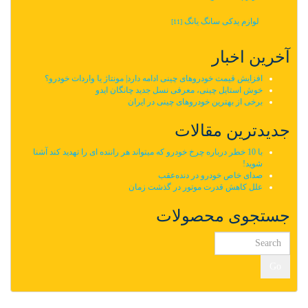
لوازم یدکی سانگ یانگ
[11]
آخرین اخبار
افزایش قیمت خودروهای چینی ادامه دارد| مونتاژ یا واردات خودرو؟
خوش استایل چینی، معرفی نسل جدید چانگان ایدو
برخی از بهترین خودروهای چینی در ایران
جدیدترین مقالات
با 10 خطر درباره چرخ خودرو که میتواند هر راننده ای را تهدید کند آشنا
شوید!
صدای خاص خودرو در دنده‌عقب
علل کاهش قدرت موتور در گذشت زمان
جستجوی محصولات
Go