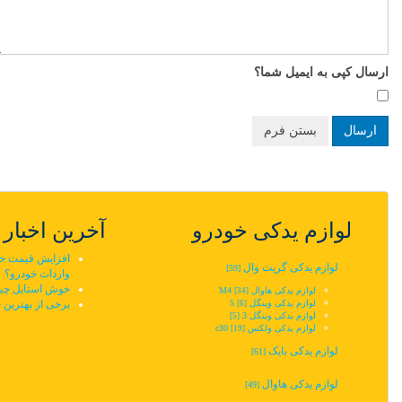
ارسال کپی به ایمیل شما؟
ارسال
بستن فرم
لوازم یدکی خودرو
آخرین اخبار
افزایش قیمت خودر
لوازم یدکی گریت وال
[59]
واردات خودرو؟
خوش استایل چین
لوازم یدکی هاوال M4
[34]
لوازم یدکی وینگل 5‬‎
برخی از بهترین 
[6]
لوازم یدکی وینگل 3
[5]
لوازم یدکی ولکس c30
[19]
لوازم یدکی بایک
[61]
لوازم یدکی هاوال
[49]