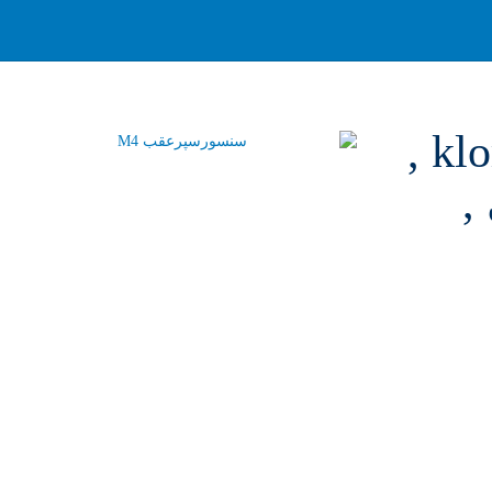
ولکس , بدون واسطه از وارد کننده , با برند کلوریklory ,
,