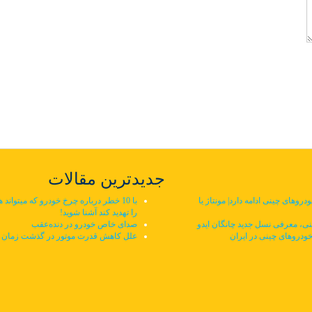
جدیدترین مقالات
وهای چینی ادامه دارد| مونتاژ یا
با 10 خطر درباره چرخ خودرو که میتواند ه
را تهدید کند آشنا شوید!
ی، معرفی نسل جدید چانگان ایدو
صدای خاص خودرو در دنده‌عقب
خودروهای چینی در ایران
علل کاهش قدرت موتور در گذشت زمان