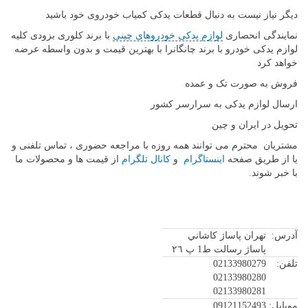
دیگر نیاز نیست به دنبال قطعات یدکی کمیاب خودروی خود باشید
نمایندگی انحصاری
لوازم یدکی خودروهای چینی
با برند کلوری بزودی کلیه
لوازم یدکی خودرو با برند چانگانرا با بهترین قیمت و بدون واسطه عرضه
خواهد کرد
فروش به صورت تک و عمده
ارسال لوازم یدکی به سرارسر کشور
تحویل در ایران و چین
مشتریان محترم می توانند همه روزه با مراجعه حضوری ، تماس تلفنی و
یا از طریق صفحه
اینستاگرام
و
کانال تلگرام
از قیمت ها و محصولات ما
با خبر شوند.
آدرس:
تهران پاساژ كاشاني
پاساژ رسالت ط1 پ ٢٦
تلفن:
02133980279
02133980280
02133980281
موبایل:
09121152493